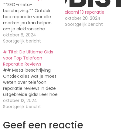
**SEO-meta-
beschrijving:** Ontdek
xiaomi 13 reparatie
hoe reparatie voor alle
oktober 20, 2024
merken jou kan helpen
Soortgelijk bericht
om je elektronische
apparaten weer als nieuw
oktober 8, 2024
te laten werken.
Soortgelijk bericht
Ongeacht het merk, wij
# Titel: De Ultieme Gids
hebben de oplossing! ##
voor Top Telefoon
Inleiding Welkom bij ons
Reparatie Reviews
artikel over reparatie voor
## Meta-beschrijving:
alle merken. In de wereld
Ontdek alles wat je moet
van elektronica kan het
weten over telefoon
soms voorkomen dat je
reparatie reviews in deze
favoriete…
uitgebreide gids! Leer hoe
je de beste service vindt,
oktober 12, 2024
wat anderen zeggen en
Soortgelijk bericht
waar je op moet letten bij
het kiezen van een
Geef een reactie
reparatiebedrijf. ##
Inleiding: Welkom bij de