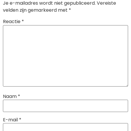
ultieme gids voor
Je e-mailadres wordt niet gepubliceerd.
Vereiste
telefoon reparatie
velden zijn gemarkeerd met
*
reviews! Of…
Reactie
*
Naam
*
E-mail
*