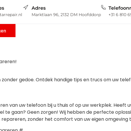
es
Adres
Telefoo
arrepair.nl
Marktlaan 96, 2132 DM Hoofddorp
+31 6 810 
gen
pareren!
zonder gedoe. Ontdek handige tips en trucs om uw telefoon
eren van uw telefoon bij u thuis of op uw werkplek. Heeft
kel te gaan? Geen zorgen! Wij hebben de perfecte oploss
en repareren, zonder het comfort van uw eigen omgeving t
epareren #