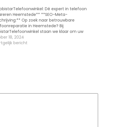
obistarTelefoonwinkel: Dé expert in telefoon
areren Heemstede** **SEO-Meta-
chrijving:** Op zoek naar betrouwbare
efoonreparatie in Heemstede? Bij
istarTelefoonwinkel staan we klaar om uw
efoon snel en vakkundig te repareren. Maak
ber 18, 2024
daag nog een afspraak! --- **Inleiding**
tgelijk bericht
om bij MobistarTelefoonwinkel, dé specialist in
efoon repareren Heemstede. Een goed
ctionerende telefoon is tegenwoordig…