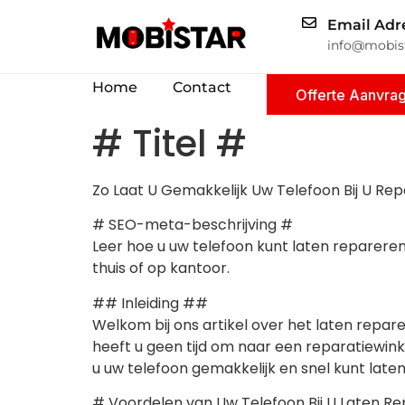
Email Adr
info@mobist
Home
Contact
Offerte Aanvra
# Titel #
Zo Laat U Gemakkelijk Uw Telefoon Bij U Re
# SEO-meta-beschrijving #
Leer hoe u uw telefoon kunt laten repareren 
thuis of op kantoor.
## Inleiding ##
Welkom bij ons artikel over het laten repar
heeft u geen tijd om naar een reparatiewin
u uw telefoon gemakkelijk en snel kunt lat
# Voordelen van Uw Telefoon Bij U Laten R