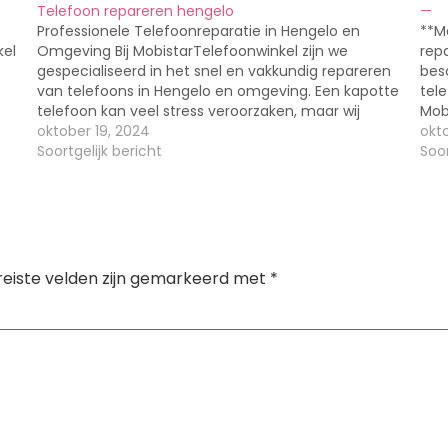
Telefoon repareren hengelo
—
Professionele Telefoonreparatie in Hengelo en
**M
kel
Omgeving Bij MobistarTelefoonwinkel zijn we
rep
gespecialiseerd in het snel en vakkundig repareren
bes
van telefoons in Hengelo en omgeving. Een kapotte
tel
telefoon kan veel stress veroorzaken, maar wij
Mob
staan voor u klaar om ervoor te zorgen dat uw
oktober 19, 2024
tel
okto
telefoon weer als nieuw functioneert. Ontdek
Soortgelijk bericht
van
Soor
or
waarom MobistarTelefoonwinkel…
Welk
tel
fun
reiste velden zijn gemarkeerd met
*