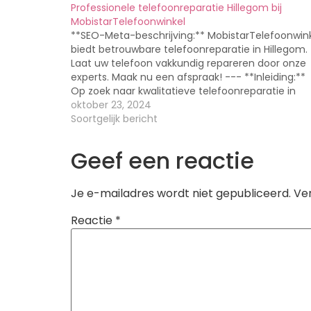
Professionele telefoonreparatie Hillegom bij
MobistarTelefoonwinkel
**SEO-Meta-beschrijving:** MobistarTelefoonwin
biedt betrouwbare telefoonreparatie in Hillegom.
Laat uw telefoon vakkundig repareren door onze
experts. Maak nu een afspraak! --- **Inleiding:**
Op zoek naar kwalitatieve telefoonreparatie in
Hillegom? MobistarTelefoonwinkel staat voor u
oktober 23, 2024
klaar! Wij begrijpen hoe belangrijk uw telefoon vo
Soortgelijk bericht
u is en daarom bieden wij professionele en
betrouwbare reparatieservices…
Geef een reactie
Je e-mailadres wordt niet gepubliceerd.
Ve
Reactie
*