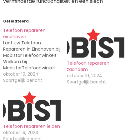
verminderde functionaliteit en een slech
Gerelateerd
Telefoon repareren
eindhoven
Laat uw Telefoon
Repareren in Eindhoven bij
MobistarTelefoonwinkel!
Welkom bij
Telefoon repareren
MobistarTelefoonwinkel,
zaandam
uw toegewijde partner
oktober 19, 2024
oktober 19, 2024
voor telefoonreparaties in
Soortgelijk bericht
Soortgelijk bericht
Eindhoven en omstreken.
Een kapotte telefoon kan
voor de nodige stress
zorgen, maar geen
zorgen, wij staan klaar om
uw telefoon snel en
deskundig te herstellen.
Telefoon repareren leiden
Ontdek waarom
oktober 19, 2024
MobistarTelefoonwinkel
Soortgelijk bericht