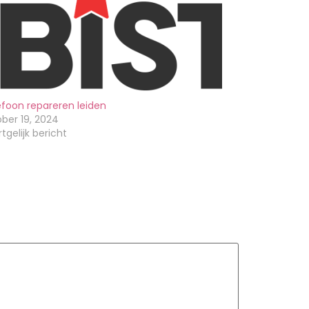
efoon repareren leiden
ber 19, 2024
tgelijk bericht