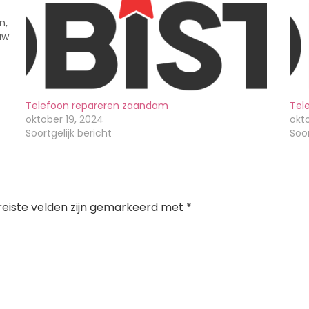
n,
uw
e
Telefoon repareren zaandam
Tel
oktober 19, 2024
okto
Soortgelijk bericht
Soor
reiste velden zijn gemarkeerd met
*