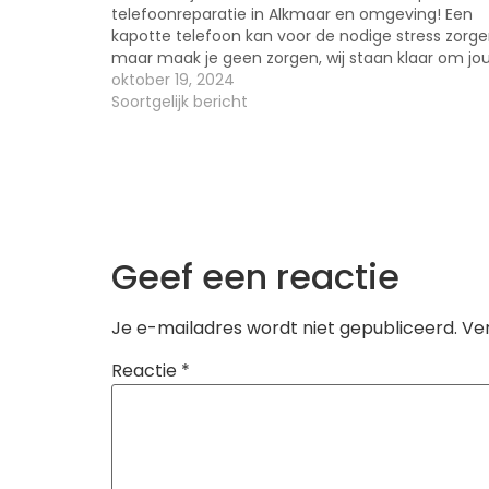
telefoonreparatie in Alkmaar en omgeving! Een
kapotte telefoon kan voor de nodige stress zorge
maar maak je geen zorgen, wij staan klaar om jo
telefoon snel en vakkundig te herstellen. Ontdek
oktober 19, 2024
waarom MobistarTelefoonwinkel jouw beste keuz
Soortgelijk bericht
is…
Geef een reactie
Je e-mailadres wordt niet gepubliceerd.
Ve
Reactie
*