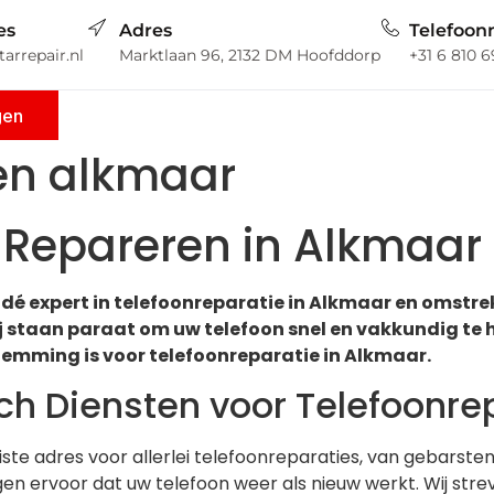
es
Adres
Telefoo
arrepair.nl
Marktlaan 96, 2132 DM Hoofddorp
+31 6 810 
gen
en alkmaar
n Repareren in Alkmaa
dé expert in telefoonreparatie in Alkmaar en omstrek
j staan paraat om uw telefoon snel en vakkundig te
emming is voor telefoonreparatie in Alkmaar.
h Diensten voor Telefoonrep
iste adres voor allerlei telefoonreparaties, van gebarste
n ervoor dat uw telefoon weer als nieuw werkt. Wij streve