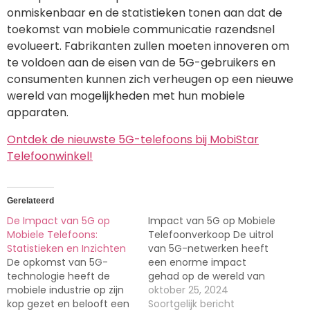
onmiskenbaar en de statistieken tonen aan dat de
toekomst van mobiele communicatie razendsnel
evolueert. Fabrikanten zullen moeten innoveren om
te voldoen aan de eisen van de 5G-gebruikers en
consumenten kunnen zich verheugen op een nieuwe
wereld van mogelijkheden met hun mobiele
apparaten.
Ontdek de nieuwste 5G-telefoons bij MobiStar
Telefoonwinkel!
Gerelateerd
De Impact van 5G op
Impact van 5G op Mobiele
Mobiele Telefoons:
Telefoonverkoop De uitrol
Statistieken en Inzichten
van 5G-netwerken heeft
De opkomst van 5G-
een enorme impact
technologie heeft de
gehad op de wereld van
mobiele industrie op zijn
mobiele telefoons en de
oktober 25, 2024
kop gezet en belooft een
verkoop ervan. Laten we
Soortgelijk bericht