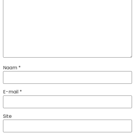
bedraagt de wereldwijde
5G-dekking momenteel
meer dan…
Naam
*
E-mail
*
Site