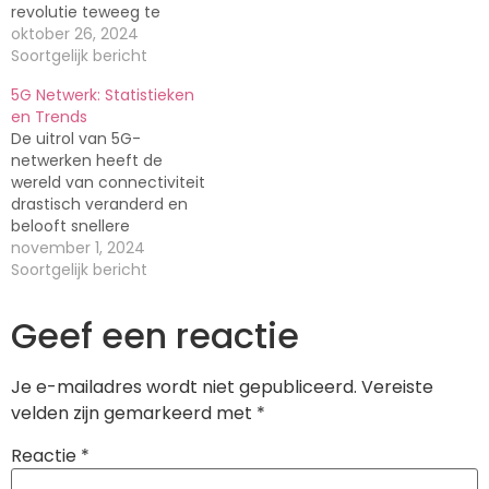
revolutie teweeg te
eens duiken in enkele
brengen in de manier
oktober 26, 2024
statistieken die aantonen
waarop we
Soortgelijk bericht
hoe deze technologische
communiceren en
vooruitgang de sector
5G Netwerk: Statistieken
verbonden zijn. Laten we
heeft veranderd. 5G-
en Trends
duiken in enkele
adoptie wereldwijd
De uitrol van 5G-
statistieken die de impact
Volgens recente cijfers is
netwerken heeft de
van 5G op mobiele
de adoptie…
wereld van connectiviteit
telefoons illustreren. 5G
drastisch veranderd en
Wereldwijd: Een Snelle
belooft snellere
Uitrol Volgens recente…
downloadsnelheden,
november 1, 2024
lagere latentie en meer
Soortgelijk bericht
betrouwbare
verbindingen. Laten we
Geef een reactie
eens kijken naar enkele
opmerkelijke statistieken
en trends die het
Je e-mailadres wordt niet gepubliceerd.
Vereiste
landschap van mobiele
velden zijn gemarkeerd met
*
communicatie
transformeren.
Reactie
*
Wereldwijde 5G-dekking
Volgens recente cijfers