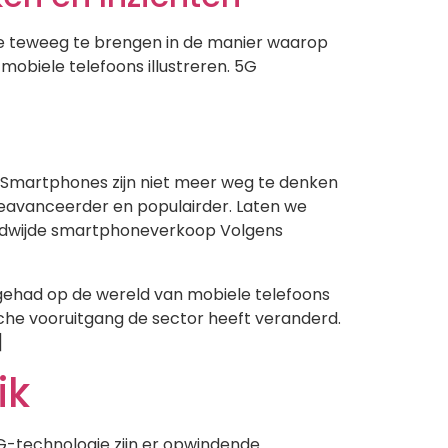
tie teweeg te brengen in de manier waarop
mobiele telefoons illustreren. 5G
1 Smartphones zijn niet meer weg te denken
geavanceerder en populairder. Laten we
reldwijde smartphoneverkoop Volgens
ehad op de wereld van mobiele telefoons
sche vooruitgang de sector heeft veranderd.
]
ik
G-technologie zijn er opwindende