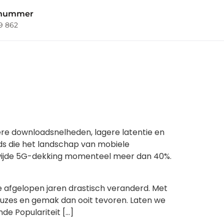
nnummer
69 862
ere downloadsnelheden, lagere latentie en
ds die het landschap van mobiele
dwijde 5G-dekking momenteel meer dan 40%.
de afgelopen jaren drastisch veranderd. Met
es en gemak dan ooit tevoren. Laten we
nde Populariteit […]