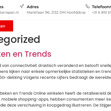
es
Adres
Telefoo
arrepair.nl
Marktlaan 96, 2132 DM Hoofddorp
+31 6 810 
gen
egorized
ken en Trends
 van connectiviteit drastisch veranderd en belooft snell
ns kijken naar enkele opmerkelijke statistieken en tren
5G-dekking Volgens recente cijfers bedraagt de werel
stieken en Trends Online winkelen heeft de retailwereld 
mobiele shopping-apps, hebben consumenten meer keuz
die deze verschuiving in koopgedrag illustreren. De Stijge