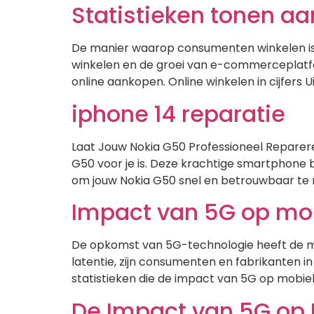
Statistieken tonen aan
De manier waarop consumenten winkelen is d
winkelen en de groei van e-commerceplatfo
online aankopen. Online winkelen in cijfers U
iphone 14 reparatie
Laat Jouw Nokia G50 Professioneel Repareren
G50 voor je is. Deze krachtige smartphone b
om jouw Nokia G50 snel en betrouwbaar te 
Impact van 5G op mob
De opkomst van 5G-technologie heeft de mob
latentie, zijn consumenten en fabrikanten 
statistieken die de impact van 5G op mobiel
De Impact van 5G op M