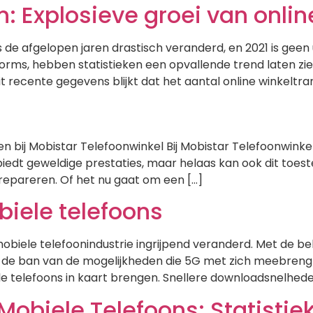
: Explosieve groei van onlin
e afgelopen jaren drastisch veranderd, en 2021 is geen 
rms, hebben statistieken een opvallende trend laten zie
it recente gegevens blijkt dat het aantal online winkeltra
 bij Mobistar Telefoonwinkel Bij Mobistar Telefoonwinkel
iedt geweldige prestaties, maar helaas kan ook dit toeste
repareren. Of het nu gaat om een […]
iele telefoons
iele telefoonindustrie ingrijpend veranderd. Met de bel
in de ban van de mogelijkheden die 5G met zich meebrengt
e telefoons in kaart brengen. Snellere downloadsnelheden
obiele Telefoons: Statistiek